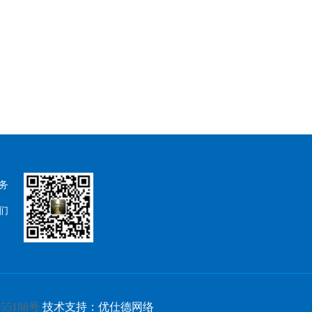
务
们
55188号
技术支持：
优仕德网络