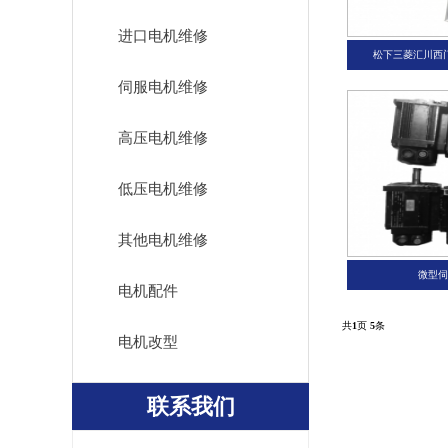
进口电机维修
松下三菱汇川西
伺服电机维修
高压电机维修
低压电机维修
其他电机维修
微型伺
电机配件
共
1
页
5
条
电机改型
联系我们