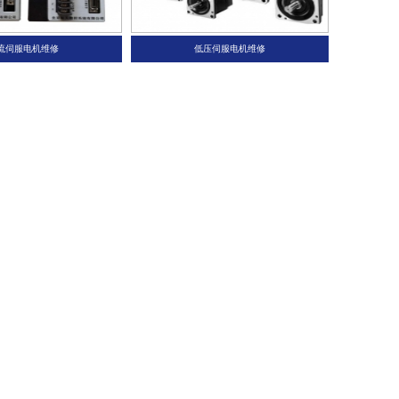
流伺服电机维修
低压伺服电机维修