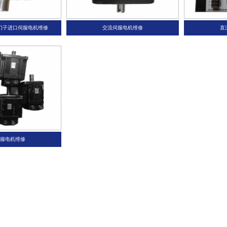
门子进口伺服电机维修
交流伺服电机维修
直
服电机维修