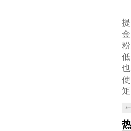
提
金
粉
低
也
使
矩
上一